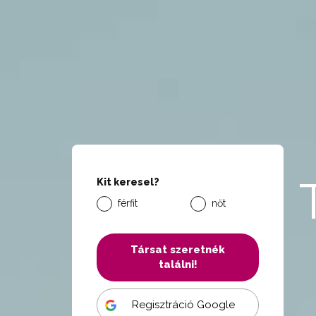
Kit keresel?
férfit
nőt
Társat szeretnék
találni!
Regisztráció Google