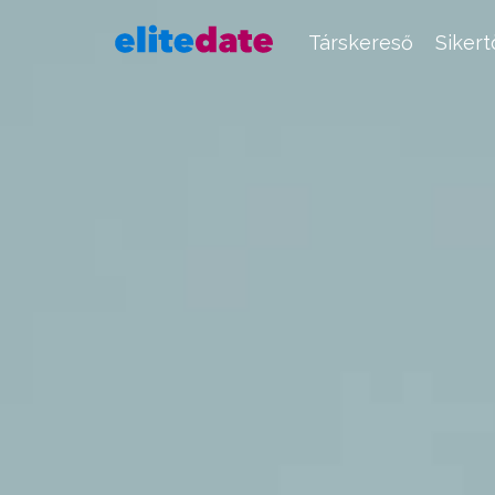
Társkereső
Siker