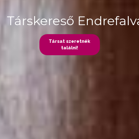
Társkereső Endrefal
Társat szeretnék
találni!