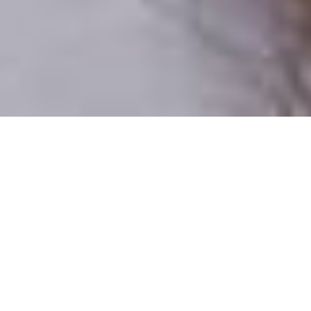
Csak valódi felhasználók
A profilok 100%-a ellenőrzött