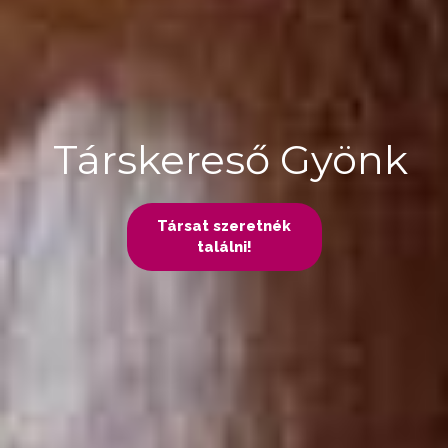
Társkereső Gyönk
Társat szeretnék
találni!