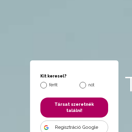
Kit keresel?
férfit
nőt
Társat szeretnék
találni!
Regisztráció Google