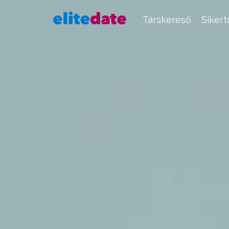
Társkereső
Siker