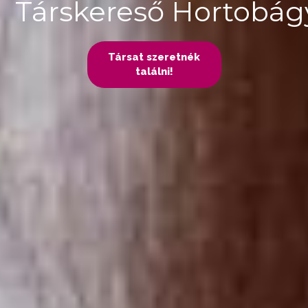
Társkereső Hortobá
Társat szeretnék
találni!