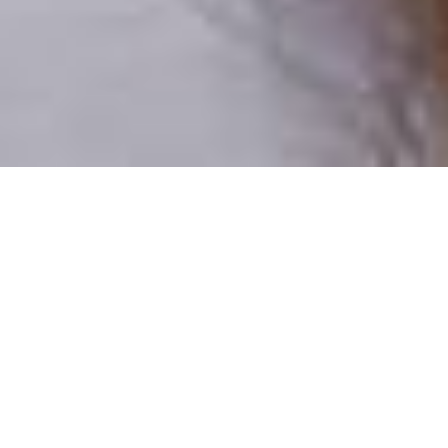
Csak valódi felhasználók
A profilok 100%-a ellenőrzött