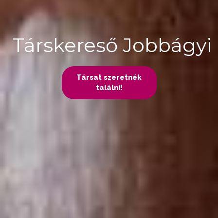
Társkereső Jobbágyi
Társat szeretnék
találni!