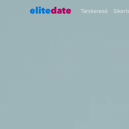
Társkereső
Siker