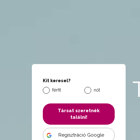
Kit keresel?
férfit
nőt
Társat szeretnék
találni!
Regisztráció Google