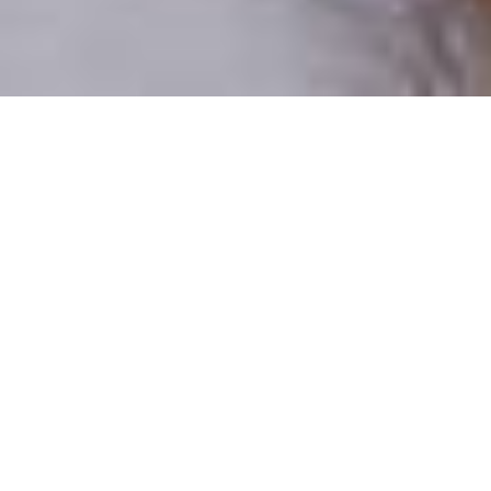
Csak valódi felhasználók
A profilok 100%-a ellenőrzött