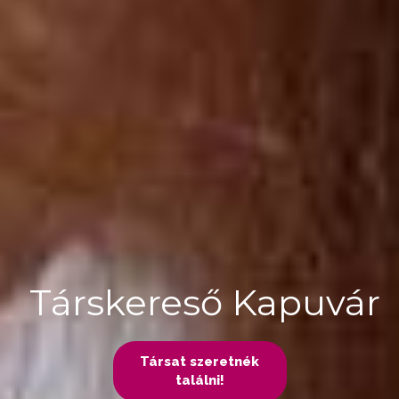
Társkereső Kapuvár
Társat szeretnék
találni!