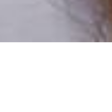
Csak valódi felhasználók
A profilok 100%-a ellenőrzött