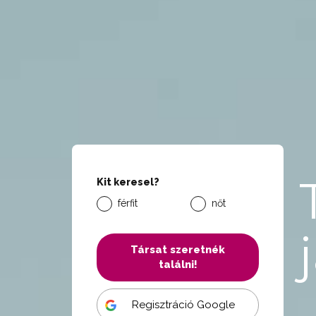
Kit keresel?
férfit
nőt
Társat szeretnék
találni!
Regisztráció Google