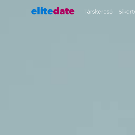
Társkereső
Siker