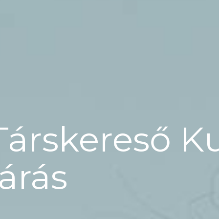
Társkereső K
járás