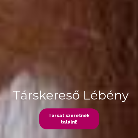
Társkereső Lébény
Társat szeretnék
találni!