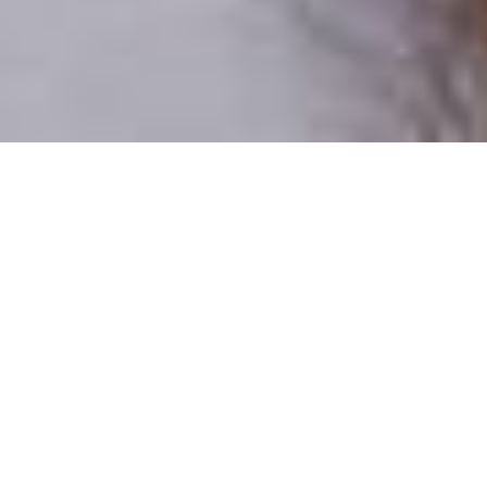
Csak valódi felhasználók
A profilok 100%-a ellenőrzött