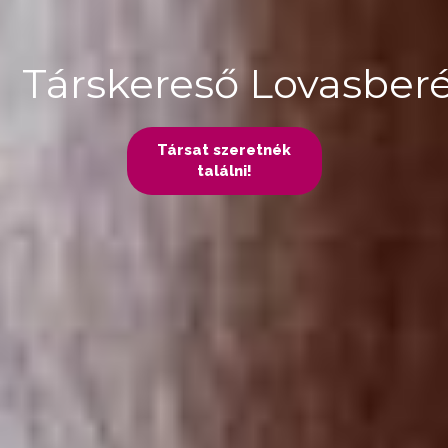
Társkereső Lovasber
Társat szeretnék
találni!