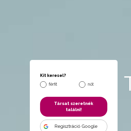
Kit keresel?
férfit
nőt
Társat szeretnék
találni!
Regisztráció Google