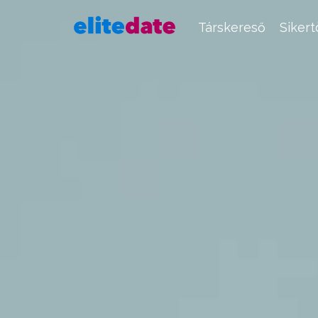
Társkereső
Siker