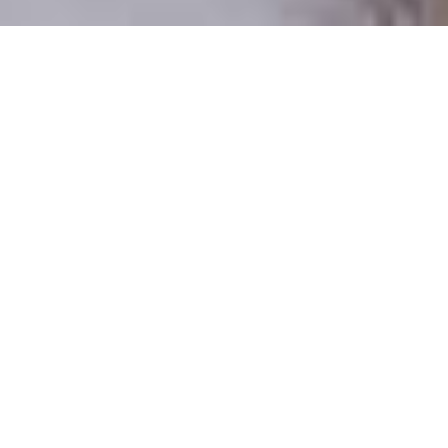
Csak valódi felhasználók
A profilok 100%-a ellenőrzött
Csak komoly társkeresőknek