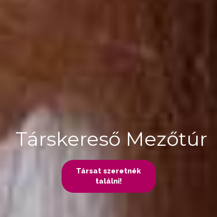
Társkereső Mezőtúr
Társat szeretnék
találni!