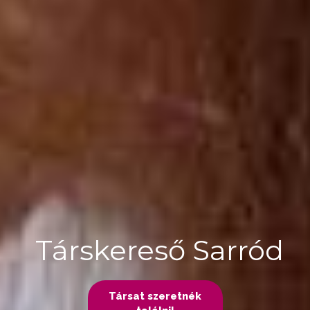
Társkereső Sarród
Társat szeretnék