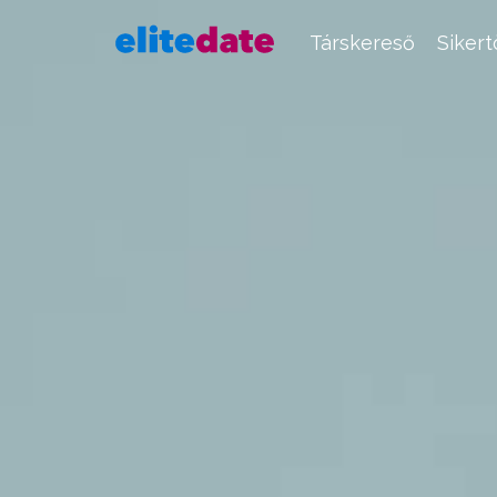
Társkereső
Siker