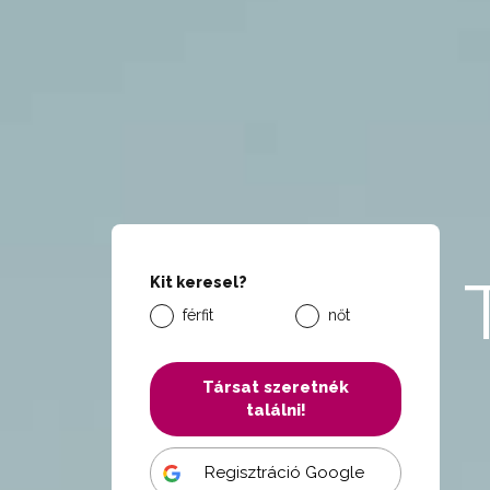
Kit keresel?
férfit
nőt
Társat szeretnék
találni!
Regisztráció Google