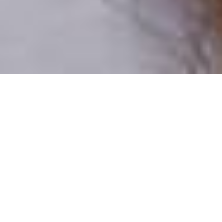
Csak valódi felhasználók
A profilok 100%-a ellenőrzött