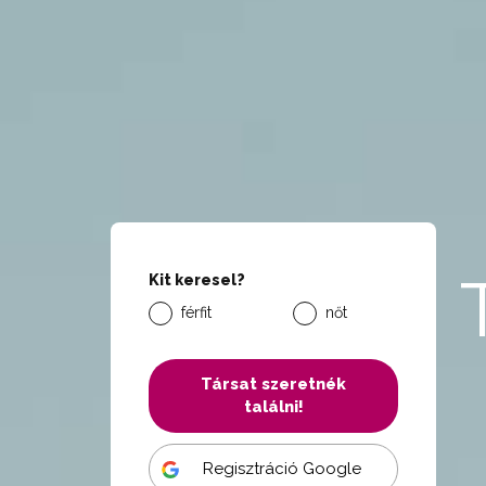
Kit keresel?
férfit
nőt
Társat szeretnék
találni!
Regisztráció Google