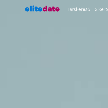
Társkereső
Siker