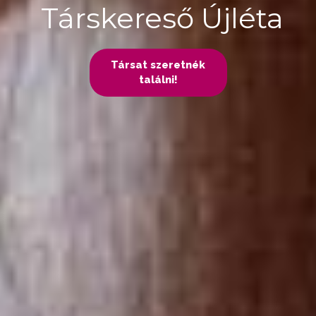
Társkereső Újléta
Társat szeretnék
találni!