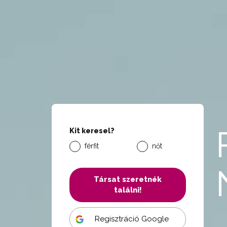
Kit keresel?
férfit
nőt
Társat szeretnék
találni!
Regisztráció Google