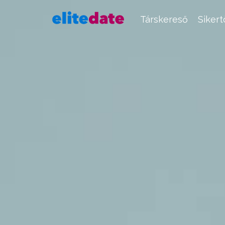
Társkereső
Siker