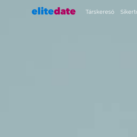
Társkereső
Siker