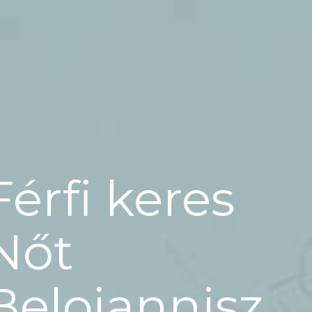
Férfi keres
Nőt
Beloiannisz