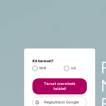
Kit keresel?
férfit
nőt
Társat szeretnék
találni!
Regisztráció Google