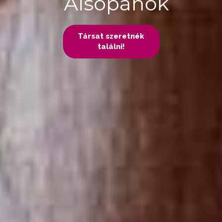
Alsópáhok
Társat szeretnék
találni!