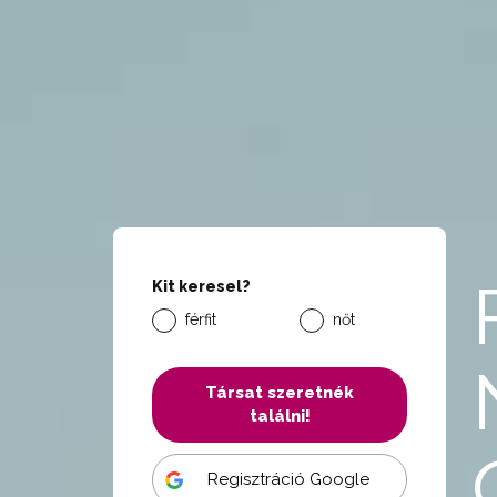
Kit keresel?
férfit
nőt
Társat szeretnék
találni!
Regisztráció Google