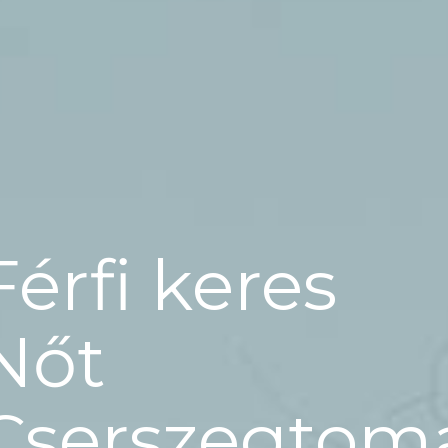
Férfi keres
Nőt
Cserszegtom