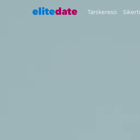
Társkereső
Siker