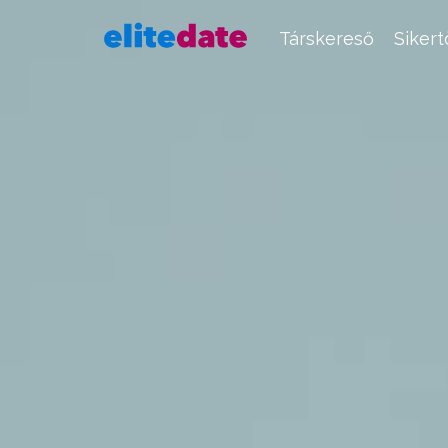
Társkereső
Siker