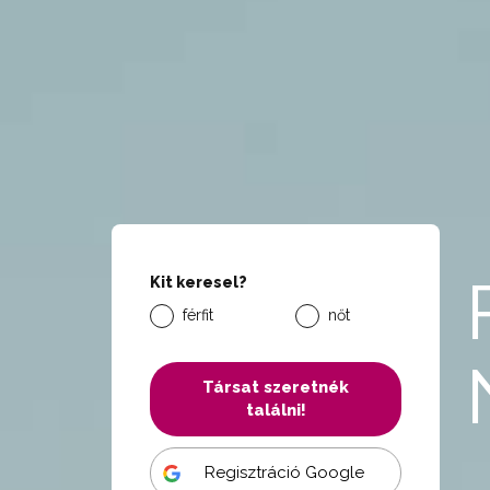
Kit keresel?
férfit
nőt
Társat szeretnék
találni!
Regisztráció Google