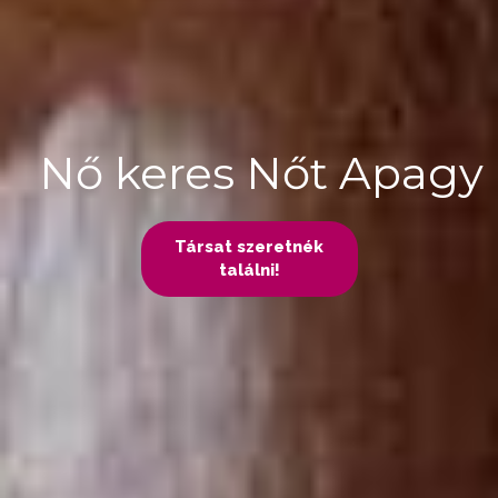
Nő keres Nőt Apagy
Társat szeretnék
találni!