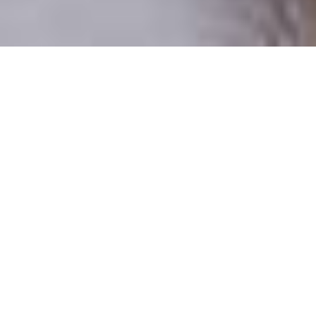
Csak valódi felhasználók
A profilok 100%-a ellenőrzött