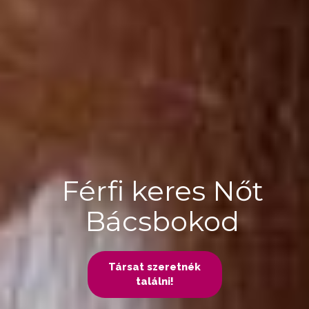
Férfi keres Nőt
Bácsbokod
Társat szeretnék
találni!