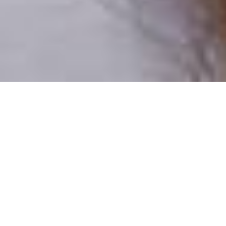
Csak valódi felhasználók
A profilok 100%-a ellenőrzött