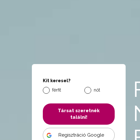
Kit keresel?
férfit
nőt
Társat szeretnék
találni!
Regisztráció Google