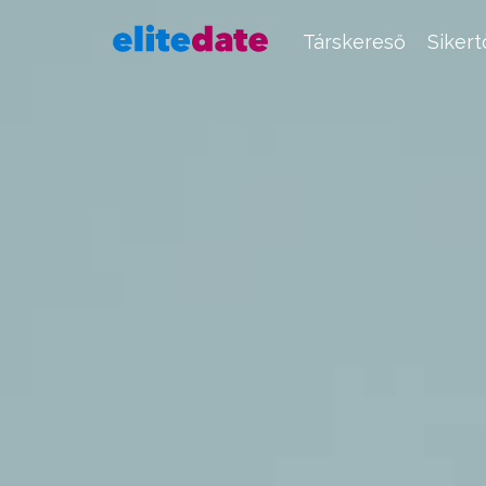
Társkereső
Siker