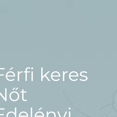
Férfi keres
Nőt
Edelényi