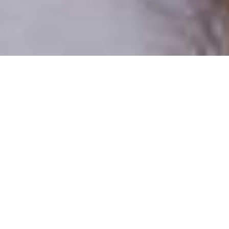
Csak valódi felhasználók
A profilok 100%-a ellenőrzött