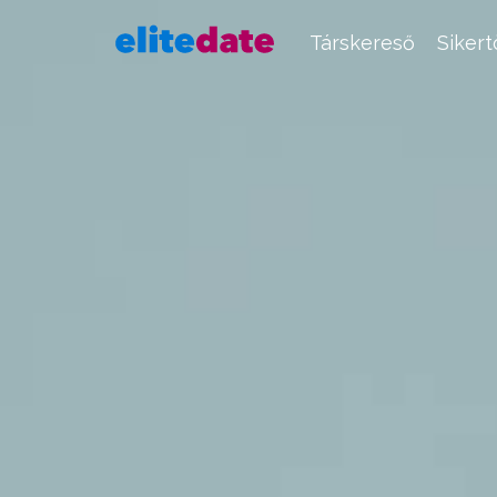
Társkereső
Siker