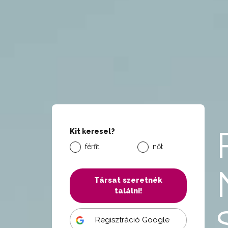
Kit keresel?
férfit
nőt
Társat szeretnék
találni!
Regisztráció Google