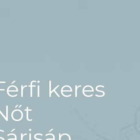
Férfi keres
Nőt
Sárisáp