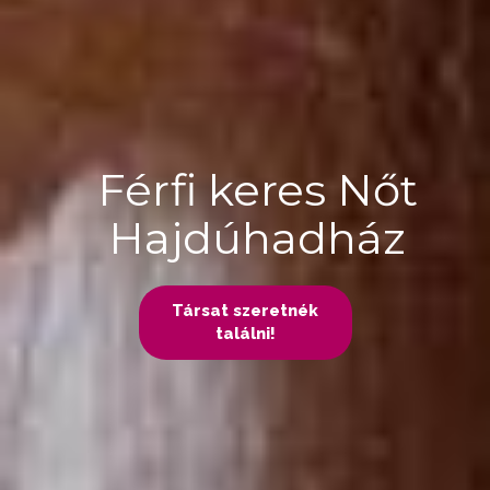
Férfi keres Nőt
Hajdúhadház
Társat szeretnék
találni!