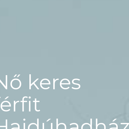
Nő keres
férfit
Hajdúhadhá