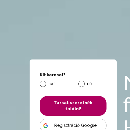
Kit keresel?
férfit
nőt
Társat szeretnék
találni!
Regisztráció Google