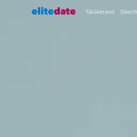
Társkereső
Siker