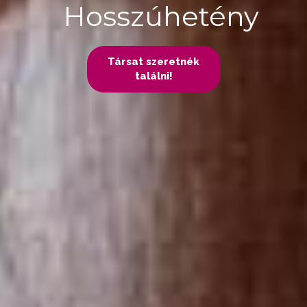
Hosszúhetény
Társat szeretnék
találni!