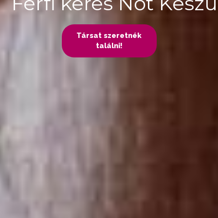
Férfi keres Nőt Keszü
Társat szeretnék
találni!