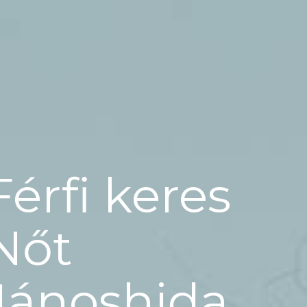
Férfi keres
Nőt
Jánoshida