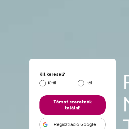
Kit keresel?
férfit
nőt
Társat szeretnék
találni!
Regisztráció Google