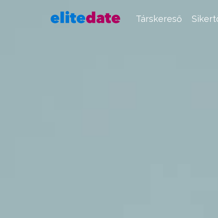
Társkereső
Siker