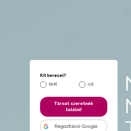
Kit keresel?
férfit
nőt
Társat szeretnék
találni!
Regisztráció Google