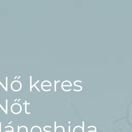
Nő keres
Nőt
Jánoshida