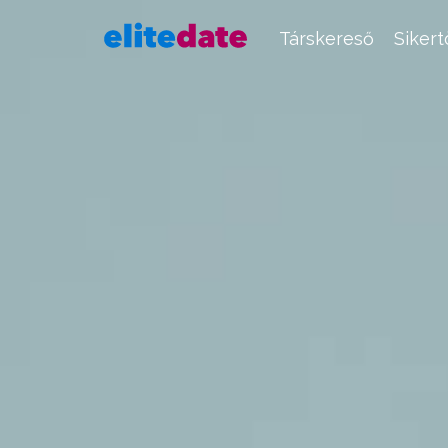
Társkereső
Siker