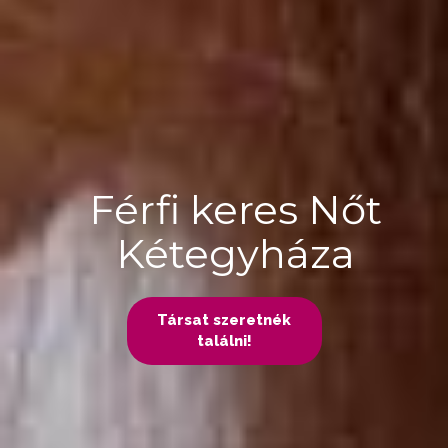
Férfi keres Nőt
Kétegyháza
Társat szeretnék
találni!