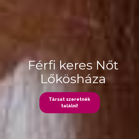
Férfi keres Nőt
Lőkösháza
Társat szeretnék
találni!