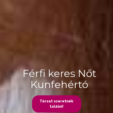
Férfi keres Nőt
Kunfehértó
Társat szeretnék
találni!