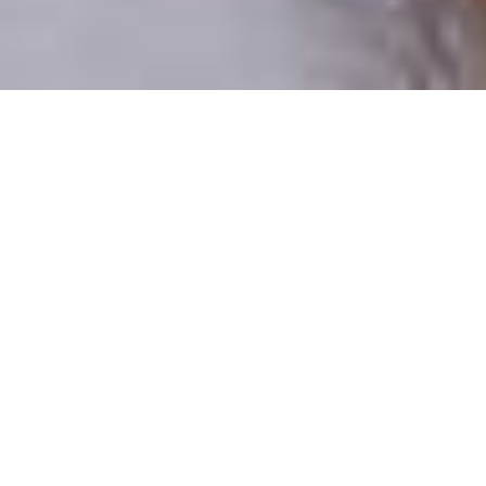
Csak valódi felhasználók
A profilok 100%-a ellenőrzött