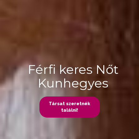
Férfi keres Nőt
Kunhegyes
Társat szeretnék
találni!