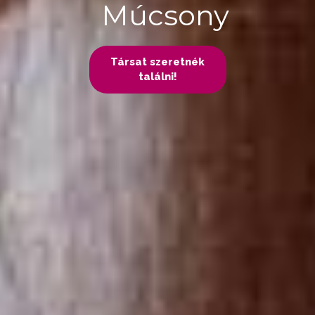
Múcsony
Társat szeretnék
találni!