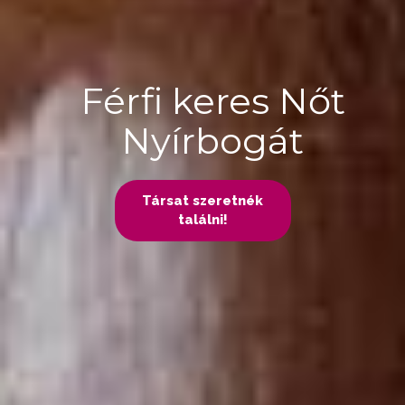
Férfi keres Nőt
Nyírbogát
Társat szeretnék
találni!