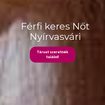
Férfi keres Nőt
Nyírvasvári
Társat szeretnék
találni!