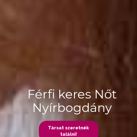
Férfi keres Nőt
Nyírbogdány
Társat szeretnék
találni!