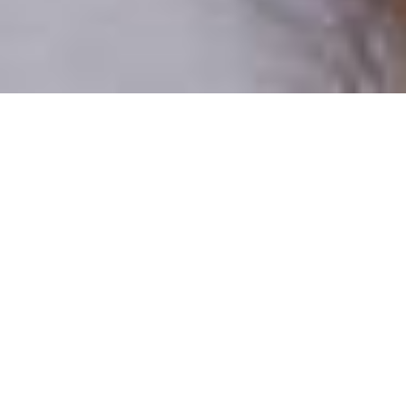
Csak valódi felhasználók
A profilok 100%-a ellenőrzött