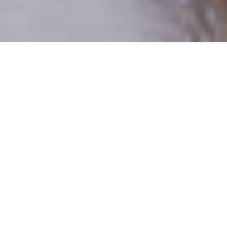
Csak valódi felhasználók
A profilok 100%-a ellenőrzött