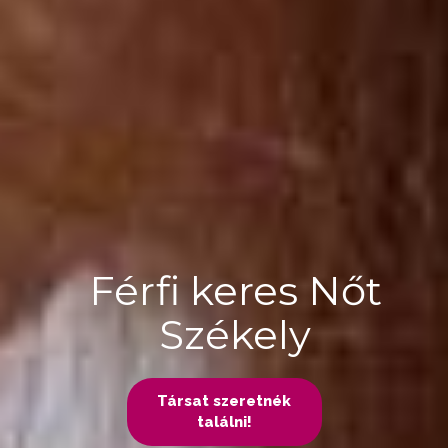
Férfi keres Nőt
Székely
Társat szeretnék
találni!