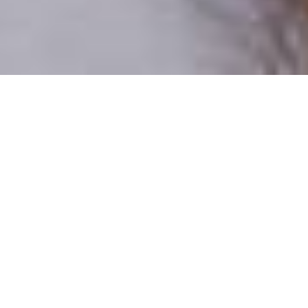
Csak valódi felhasználók
A profilok 100%-a ellenőrzött