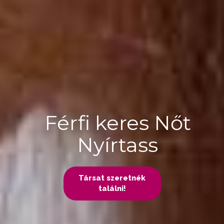
Férfi keres Nőt
Nyírtass
Társat szeretnék
találni!