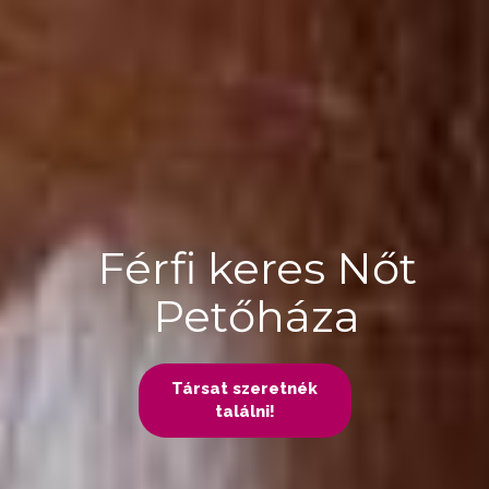
Férfi keres Nőt
Petőháza
Társat szeretnék
találni!