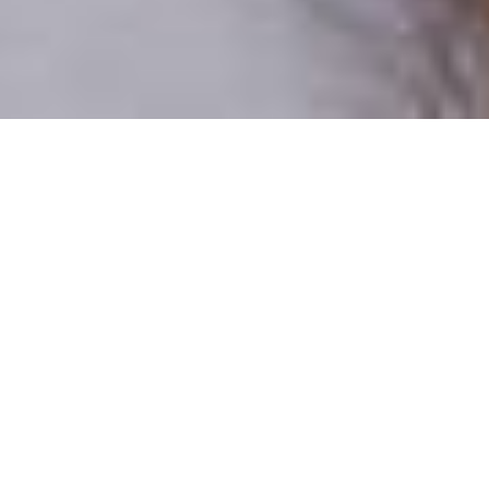
Csak valódi felhasználók
A profilok 100%-a ellenőrzött