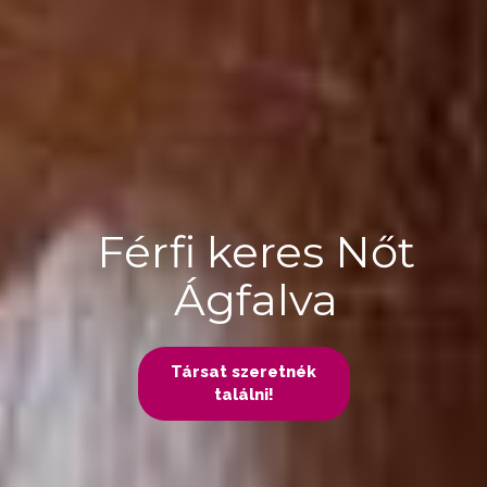
Férfi keres Nőt
Ágfalva
Társat szeretnék
találni!