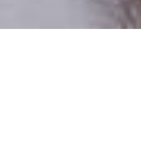
Csak valódi felhasználók
A profilok 100%-a ellenőrzött